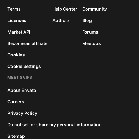
Terms
Help Center
Community
Licenses
Authors
Blog
Market API
Forums
Become an affiliate
Meetups
Cookies
Cookie Settings
MEET SVIP3
About Envato
Careers
Privacy Policy
Do not sell or share my personal information
Sitemap