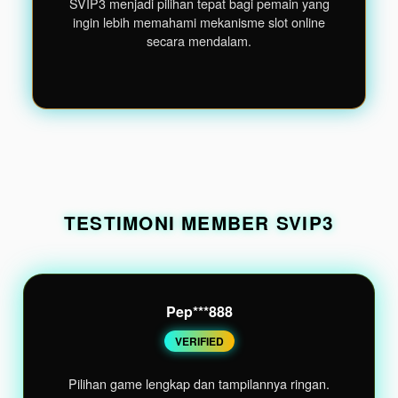
SVIP3 menjadi pilihan tepat bagi pemain yang
ingin lebih memahami mekanisme slot online
secara mendalam.
TESTIMONI MEMBER SVIP3
Pep***888
VERIFIED
nya
Pilihan game lengkap dan tampilannya ringan.