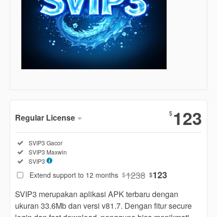
Show More
123
$
Regular License
Regular
Included:
SVIP3 Gacor
License
Included:
SVIP3 Maxwin
SELECTED
Included:
SVIP3
88
$
1238
123
Extend support to 12 months
$
$
Use, by
you or
SVIP3 merupakan aplikasi APK terbaru dengan
one
ukuran 33.6Mb dan versi v81.7. Dengan fitur secure
client, in